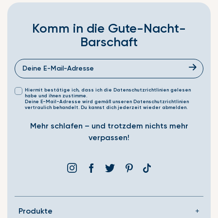
Komm in die Gute-Nacht-
Barschaft
Hiermit bestätige ich, dass ich die Datenschutzrichtlinien gelesen
habe und ihnen zustimme.
Deine E-Mail-Adresse wird gemäß unseren Datenschutzrichtlinien
vertraulich behandelt. Du kannst dich jederzeit wieder abmelden.
Mehr schlafen – und trotzdem nichts mehr
verpassen!
Instagram
Facebook
Þjórsárden
Pinterest
Translation
missing:
de.general.social.link
Produkte