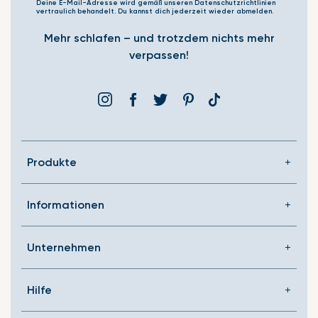
Deine E-Mail-Adresse wird gemäß unseren Datenschutzrichtlinien
vertraulich behandelt. Du kannst dich jederzeit wieder abmelden.
Mehr schlafen – und trotzdem nichts mehr
verpassen!
Instagram
Facebook
Þjórsárden
Pinterest
Translation
missing:
de.general.social.link
Produkte
Informationen
Unternehmen
Hilfe