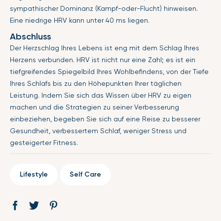
sympathischer Dominanz (Kampf-oder-Flucht) hinweisen.
Eine niedrige HRV kann unter 40 ms liegen.
Abschluss
Der Herzschlag Ihres Lebens ist eng mit dem Schlag Ihres
Herzens verbunden. HRV ist nicht nur eine Zahl; es ist ein
tiefgreifendes Spiegelbild Ihres Wohlbefindens, von der Tiefe
Ihres Schlafs bis zu den Höhepunkten Ihrer täglichen
Leistung. Indem Sie sich das Wissen über HRV zu eigen
machen und die Strategien zu seiner Verbesserung
einbeziehen, begeben Sie sich auf eine Reise zu besserer
Gesundheit, verbessertem Schlaf, weniger Stress und
gesteigerter Fitness.
Lifestyle
Self Care
Auf
Öffnet
Tweet
Öffnet
Pin
Öffnet
Facebook
ein
auf
ein
auf
ein