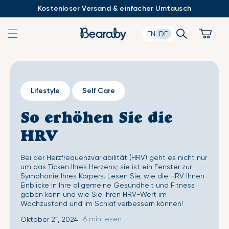
Zum
Kostenloser Versand & einfacher Umtausch
Inhalt
springen
Search
Cart
EN
DE
Lifestyle
Self Care
So erhöhen Sie die
HRV
Bei der Herzfrequenzvariabilität (HRV) geht es nicht nur
um das Ticken Ihres Herzens; sie ist ein Fenster zur
Symphonie Ihres Körpers. Lesen Sie, wie die HRV Ihnen
Einblicke in Ihre allgemeine Gesundheit und Fitness
geben kann und wie Sie Ihren HRV-Wert im
Wachzustand und im Schlaf verbessern können!
6 min lesen
Oktober 21, 2024