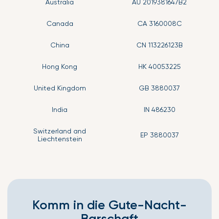
Australia
AU 2019381647B2
Canada
CA 3160008C
China
CN 113226123B
Hong Kong
HK 40053225
United Kingdom
GB 3880037
India
IN 486230
Switzerland and
EP 3880037
Liechtenstein
Komm in die Gute-Nacht-
Barschaft