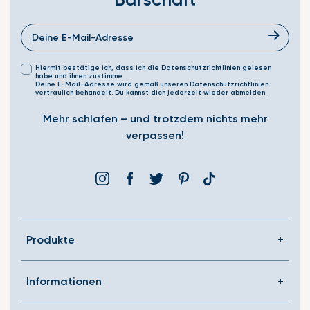
Hiermit bestätige ich, dass ich die Datenschutzrichtlinien gelesen
habe und ihnen zustimme.
Deine E-Mail-Adresse wird gemäß unseren Datenschutzrichtlinien
vertraulich behandelt. Du kannst dich jederzeit wieder abmelden.
Mehr schlafen – und trotzdem nichts mehr
verpassen!
Instagram
Facebook
Þjórsárden
Pinterest
Translation
missing:
de.general.social.link
Produkte
Informationen