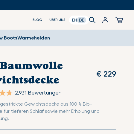
Search
Anmeldung
Cart
EN
DE
BLOG
ÜBER UNS
ow Boots
Wärmehelden
-Baumwolle
€ 229
ichtsdecke
2,931
Bewertungen
gestrickte Gewichtsdecke aus 100 % Bio-
 für tieferen Schlaf sowie mehr Erholung und
ung.
onen