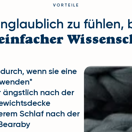
VORTEILE
unglaublich zu fühlen, 
einfacher Wissensc
durch, wenn sie eine
rwenden*
r ängstlich nach der
ewichtsdecke
erem Schlaf nach der
 Bearaby