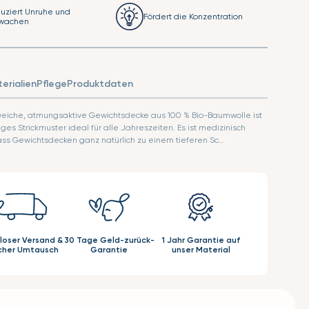
uziert Unruhe und
Fördert die Konzentration
wachen
erialien
Pflege
Produktdaten
eiche, atmungsaktive Gewichtsdecke aus 100 % Bio-Baumwolle ist
s Strickmuster ideal für alle Jahreszeiten. Es ist medizinisch
ass Gewichtsdecken ganz natürlich zu einem tieferen Sc…
loser Versand &
30 Tage Geld-zurück-
1 Jahr Garantie auf
cher Umtausch
Garantie
unser Material