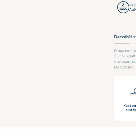
Red
Auf
Details
Mat
Diese samtw
durch ihr luftige
erwiesen, d
Mehr lesen
Kosten
einfa