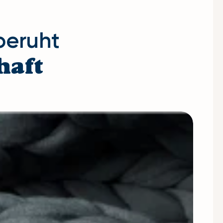
beruht
haft