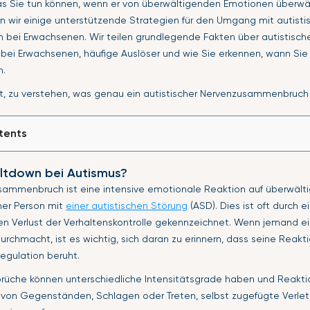
as Sie tun können, wenn er von überwältigenden Emotionen überwält
n wir einige unterstützende Strategien für den Umgang mit autisti
ei Erwachsenen. Wir teilen grundlegende Fakten über autistisch
i Erwachsenen, häufige Auslöser und wie Sie erkennen, wann Sie 
n.
t, zu verstehen, was genau ein autistischer Nervenzusammenbruch 
tents
eltdown bei Autismus?
Zusammenbruch ist eine intensive emotionale Reaktion auf überwäl
ner Person mit
einer autistischen Störung
(ASD). Dies ist oft durch 
en Verlust der Verhaltenskontrolle gekennzeichnet. Wenn jemand ei
chmacht, ist es wichtig, sich daran zu erinnern, dass seine Reakt
regulation beruht.
che können unterschiedliche Intensitätsgrade haben und Reakti
 von Gegenständen, Schlagen oder Treten, selbst zugefügte Verle