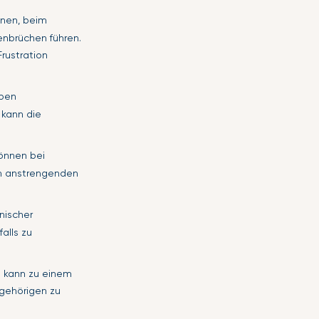
onen, beim
enbrüchen führen.
rustration
aben
 kann die
können bei
m anstrengenden
nischer
alls zu
n kann zu einem
ngehörigen zu