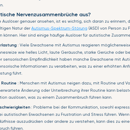
n.
stische Nervenzusammenbrüche aus?
e Auslöser genauer ansehen, ist es wichtig, sich daran zu erinnern, 
ältigen Natur der
Autismus-Spektrum-Störung
(ASD) von Person zu 
in können. Hier sind einige häufige Auslöser für autistische Zusamm
rlastung
: Viele Erwachsene mit Autismus reagieren möglicherwei
nnesreize wie helles Licht, laute Geräusche, starke Gerüche oder 
r sensorischen Empfindlichkeit haben manche Erwachsene mit Aut
ensorische Informationen zu verarbeiten, was zu einer erhöhten Anfäl
stung führt.
 Routine
: Menschen mit Autismus neigen dazu, mit Routine und Vo
erwartete Änderung oder Unterbrechung ihrer Routine kann belast
ation auslösen, was zu einem Zusammenbruch führen kann.
schwierigkeiten
: Probleme bei der Kommunikation, sowohl expressi
ei autistischen Erwachsenen zu Frustration und Stress führen. Wenn s
edürfnisse auszudrücken oder andere zu verstehen, kann dies zu ein
uch führen.