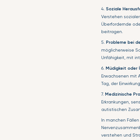
4.
Soziale Heraus
Verstehen soziale
Überfordernde ode
beitragen.
5.
Probleme bei d
möglicherweise Sch
Unfähigkeit, mit 
6.
Müdigkeit oder 
Erwachsenen mit 
Tag, der Einwirkun
7.
Medizinische Pr
Erkrankungen, sen
autistischen Zus
In manchen Fällen
Nervenzusammenbru
verstehen und St