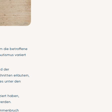
 die betroffene
tismus variiert
nd der
hnitten erläutern,
ies unter den
iert haben,
werden.
sammenbruch