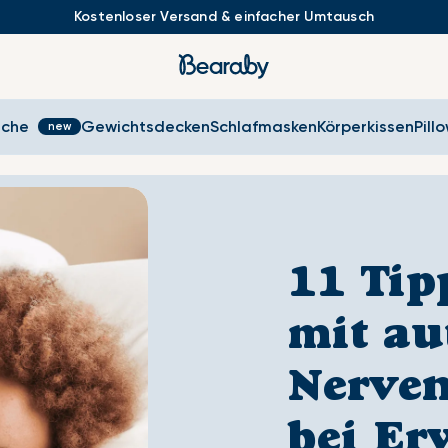
Kostenloser Versand & einfacher Umtausch
sche
Gewichtsdecken
Schlafmasken
Körperkissen
Pill
11 Ti
mit au
Nerve
bei E