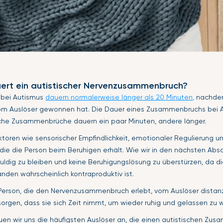
ert ein autistischer Nervenzusammenbruch?
bei Autismus
dauern normalerweise länger als 20 Minuten,
nachdem
m Auslöser gewonnen hat. Die Dauer eines Zusammenbruchs bei Au
che Zusammenbrüche dauern ein paar Minuten, andere länger.
toren wie sensorischer Empfindlichkeit, emotionaler Regulierung u
die die Person beim Beruhigen erhält. Wie wir in den nächsten Absc
geduldig zu bleiben und keine Beruhigungslösung zu überstürzen, da d
en wahrscheinlich kontraproduktiv ist.
erson, die den Nervenzusammenbruch erlebt, vom Auslöser distanz
orgen, dass sie sich Zeit nimmt, um wieder ruhig und gelassen zu 
uen wir uns die häufigsten Auslöser an, die einen autistischen Zu