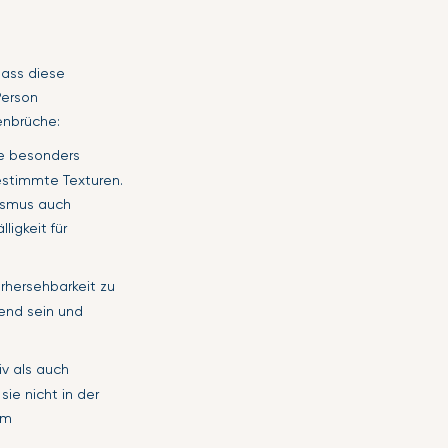
dass diese
Person
enbrüche:
se besonders
bestimmte Texturen.
ismus auch
ligkeit für
rhersehbarkeit zu
end sein und
v als auch
ie nicht in der
em