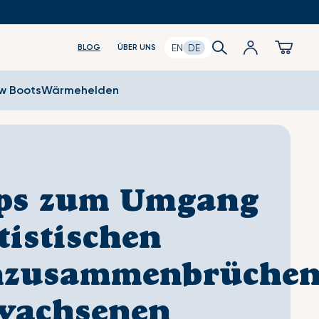
Search
Anmeldung
Cart
EN
DE
BLOG
ÜBER UNS
ow Boots
Wärmehelden
pps zum Umgang
tistischen
nzusammenbrüche
rwachsenen