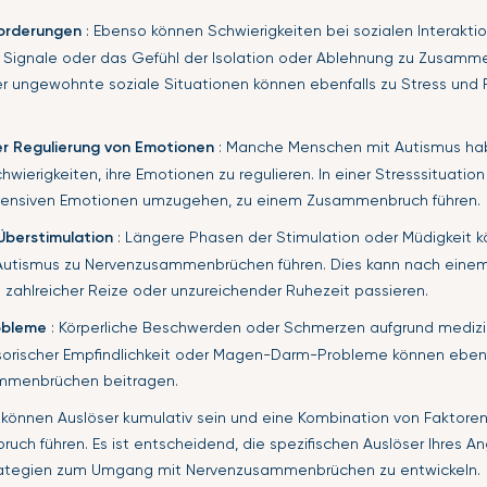
forderungen
: Ebenso können Schwierigkeiten bei sozialen Interakti
r Signale oder das Gefühl der Isolation oder Ablehnung zu Zusamm
r ungewohnte soziale Situationen können ebenfalls zu Stress und F
er Regulierung von Emotionen
: Manche Menschen mit Autismus h
wierigkeiten, ihre Emotionen zu regulieren. In einer Stresssituation
intensiven Emotionen umzugehen, zu einem Zusammenbruch führen.
Überstimulation
: Längere Phasen der Stimulation oder Müdigkeit 
Autismus zu Nervenzusammenbrüchen führen. Dies kann nach eine
g zahlreicher Reize oder unzureichender Ruhezeit passieren.
obleme
: Körperliche Beschwerden oder Schmerzen aufgrund medizi
sorischer Empfindlichkeit oder Magen-Darm-Probleme können ebenf
ammenbrüchen beitragen.
 können Auslöser kumulativ sein und eine Kombination von Faktore
ch führen. Es ist entscheidend, die spezifischen Auslöser Ihres A
rategien zum Umgang mit Nervenzusammenbrüchen zu entwickeln.