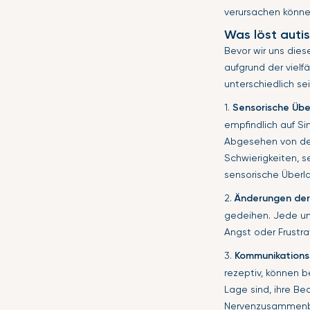
verursachen könne
Was löst auti
Bevor wir uns dies
aufgrund der vielf
unterschiedlich se
1.
Sensorische Übe
empfindlich auf Si
Abgesehen von de
Schwierigkeiten, s
sensorische Überla
2.
Änderungen der
gedeihen. Jede un
Angst oder Frustr
3.
Kommunikations
rezeptiv, können b
Lage sind, ihre B
Nervenzusammenbr