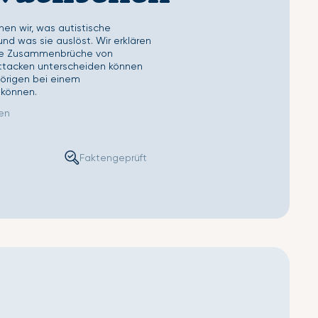
ettlaken
Second Skin Kissenbezug
en wir, was autistische
d was sie auslöst. Wir erklären
che Zusammenbrüche von
ttacken unterscheiden können
hörigen bei einem
können.
sen
Faktengeprüft