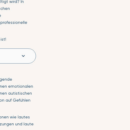
igt wird? In
schen
e
professionelle
ist!
tigende
einen emotionalen
nen autistischen
ion auf Gefühlen
onen wie lautes
tzungen und laute