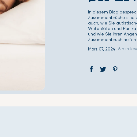
Second Skin Deckenbezug-Set
Second Skin Spannb
In diesem Blog besprech
Zusammenbrüche sind un
auch, wie Sie autistis
Wutanfällen und Panika
und wie Sie Ihren Ange
Zusammenbruch helfen 
6 min le
März 07, 2024
Auf
Öffnet
Tweet
Öffnet
Pin
Öffnet
Facebook
ein
auf
ein
auf
ein
teilen
neues
Twitter
neues
Pinterest
neues
Fenster.
Fenster.
Fenster.