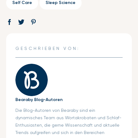
Self Care
Sleep Science
Auf
Öffnet
Tweet
Öffnet
Pin
Öffnet
Facebook
ein
auf
ein
auf
ein
teilen
neues
Twitter
neues
Pinterest
neues
Fenster.
Fenster.
Fenster.
GESCHRIEBEN VON:
Bearaby Blog-Autoren
Die Blog-Autoren von Bearaby sind ein
dynamisches Team aus Wortakrobaten und Schlaf-
Enthusiasten, die gerne Wissenschaft und aktuelle
Trends aufgreifen und sich in den Bereichen