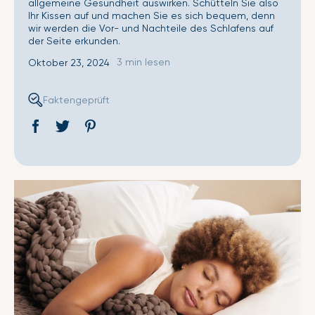
allgemeine Gesundheit auswirken. Schütteln Sie also
Ihr Kissen auf und machen Sie es sich bequem, denn
wir werden die Vor- und Nachteile des Schlafens auf
der Seite erkunden.
3 min lesen
Oktober 23, 2024
Faktengeprüft
Auf
Öffnet
Tweet
Öffnet
Pin
Öffnet
Facebook
ein
auf
ein
auf
ein
teilen
neues
Twitter
neues
Pinterest
neues
Fenster.
Fenster.
Fenster.