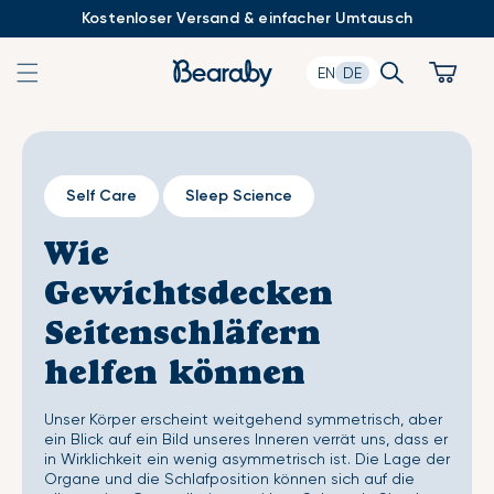
Zum
Kostenloser Versand & einfacher Umtausch
Inhalt
springen
Search
Cart
EN
DE
Self Care
Sleep Science
Wie
Gewichtsdecken
Seitenschläfern
helfen können
Unser Körper erscheint weitgehend symmetrisch, aber
ein Blick auf ein Bild unseres Inneren verrät uns, dass er
in Wirklichkeit ein wenig asymmetrisch ist. Die Lage der
Organe und die Schlafposition können sich auf die