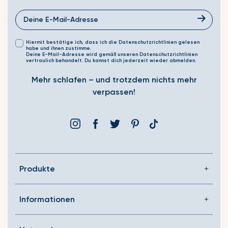
Hiermit bestätige ich, dass ich die Datenschutzrichtlinien gelesen
habe und ihnen zustimme.
Deine E-Mail-Adresse wird gemäß unseren Datenschutzrichtlinien
vertraulich behandelt. Du kannst dich jederzeit wieder abmelden.
Mehr schlafen – und trotzdem nichts mehr
verpassen!
Instagram
Facebook
Þjórsárden
Pinterest
Translation
missing:
de.general.social.link
Produkte
Informationen