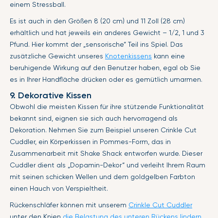
einem Stressball.
Es ist auch in den Größen 8 (20 cm) und 11 Zoll (28 cm)
erhältlich und hat jeweils ein anderes Gewicht – 1/2, 1 und 3
Pfund. Hier kommt der „sensorische“ Teil ins Spiel. Das
zusätzliche Gewicht unseres
Knotenkissens
kann eine
beruhigende Wirkung auf den Benutzer haben, egal ob Sie
es in Ihrer Handfläche drücken oder es gemütlich umarmen.
9. Dekorative Kissen
Obwohl die meisten Kissen für ihre stützende Funktionalität
bekannt sind, eignen sie sich auch hervorragend als
Dekoration. Nehmen Sie zum Beispiel unseren Crinkle Cut
Cuddler, ein Körperkissen in Pommes-Form, das in
Zusammenarbeit mit Shake Shack entworfen wurde. Dieser
Cuddler dient als „Dopamin-Dekor“ und verleiht Ihrem Raum
mit seinen schicken Wellen und dem goldgelben Farbton
einen Hauch von Verspieltheit.
Rückenschläfer können mit unserem
Crinkle Cut Cuddler
unter den Knien
die Belastung des unteren Rückens lindern
,