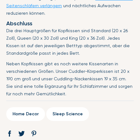
Seitenschläfern verlängern
und nächtliches Aufwachen
reduzieren können.
Abschluss
Die drei Hauptgrößen für Kopfkissen sind Standard (20 x 26
Zoll), Queen (20 x 30 Zoll) und King (20 x 36 Zoll). Jedes
Kissen ist auf den jeweiligen Betttyp abgestimmt, aber die
Standardgröße passt in jedes Bett.
Neben Kopfkissen gibt es noch weitere Kissenarten in
verschiedenen Größen. Unser Cuddler-Körperkissen ist 20 x
190 cm groß und unser Cuddling-Nackenkissen 19 x 35 cm.
Sie sind eine tolle Ergänzung für Ihr Schlafzimmer und sorgen
für noch mehr Gemütlichkeit.
Home Decor
Sleep Science
Auf
Öffnet
Tweet
Öffnet
Pin
Öffnet