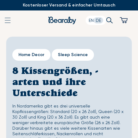
Zum
Kostenloser Versand & einfacher Umtausch
Inhalt
springen
Search
Cart
EN
DE
Home Decor
Sleep Science
8 Kissengrößen, -
arten und ihre
Unterschiede
In Nordamerika gibt es drei universelle
Kopfkissengrößen: Standard (20 x 26 Zoll), Queen (20 x
30 Zoll) und King (20 x 36 Zoll). Es gibt auch eine
weniger verbreitete europäische Größe (26 x 26 Zoll).
Darüber hinaus gibt es viele weitere Kissenarten wie
Seitenschläferkissen, Nackenrollen und nicht