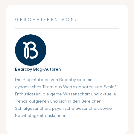
Facebook
ein
auf
ein
auf
ein
teilen
neues
Twitter
neues
Pinterest
neues
Fenster.
Fenster.
Fenster.
GESCHRIEBEN VON:
Bearaby Blog-Autoren
Die Blog-Autoren von Bearaby sind ein
dynamisches Team aus Wortakrobaten und Schlaf-
Enthusiasten, die gerne Wissenschaft und aktuelle
Trends aufgreifen und sich in den Bereichen
Schlafgesundheit, psychische Gesundheit sowie
Nachhaltigkeit auskennen.