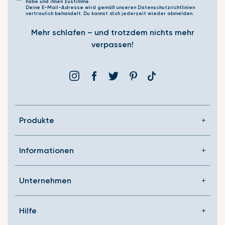
habe und ihnen zustimme.
Deine E-Mail-Adresse wird gemäß unseren Datenschutzrichtlinien
vertraulich behandelt. Du kannst dich jederzeit wieder abmelden.
Mehr schlafen – und trotzdem nichts mehr
verpassen!
Instagram
Facebook
Þjórsárden
Pinterest
Translation
missing:
de.general.social.link
Produkte
Informationen
Unternehmen
Hilfe