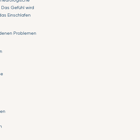
e neurologische
. Das Gefühl wird
das Einschlafen
iedenen Problemen
n
ie
gen
n