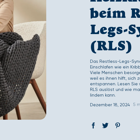
Second Skin Deckenbezug-Set
Second Skin Spannb
beim R
Legs-
(RLS)
Das Restless-Legs-Synd
Einschlafen wie ein Krib
Viele Menschen besorgen
weil es ihnen hilft, sic
entspannen. Lesen Sie 
RLS auslöst und wie m
lindern kann.
5 m
Dezember 18, 2024
Auf
Öffnet
Tweet
Öffnet
Pin
Öffnet
Facebook
ein
auf
ein
auf
ein