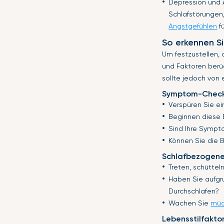
Depression und 
Schlafstörungen,
Angstgefühlen
f
So erkennen Si
Um festzustellen,
und Faktoren berüc
sollte jedoch von 
Symptom-Check
Verspüren Sie e
Beginnen diese 
Sind Ihre Sympt
Können Sie die 
Schlafbezogene
Treten, schüttel
Haben Sie aufgr
Durchschlafen?
Wachen Sie
müd
Lebensstilfakto