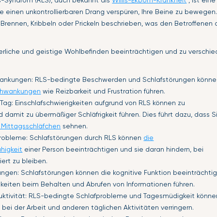
-Syndrom (RLS), auch bekannt als
Willis-Ekbom-Krankheit
, ist ein
ie einen unkontrollierbaren Drang verspüren, Ihre Beine zu bewegen
Brennen, Kribbeln oder Prickeln beschrieben, was den Betroffenen 
erliche und geistige Wohlbefinden beeinträchtigen und zu versch
nkungen: RLS-bedingte Beschwerden und Schlafstörungen könne
chwankungen
wie Reizbarkeit und Frustration führen.
 Tag: Einschlafschwierigkeiten aufgrund von RLS können zu
 damit zu übermäßiger Schläfrigkeit führen. Dies führt dazu, dass S
 Mittagsschläfchen
sehnen.
robleme: Schlafstörungen durch RLS können
die
higkeit
einer Person beeinträchtigen und sie daran hindern, bei
ert zu bleiben.
ngen: Schlafstörungen können die kognitive Funktion beeinträchti
gkeiten beim Behalten und Abrufen von Informationen führen.
duktivität: RLS-bedingte Schlafprobleme und Tagesmüdigkeit könne
t bei der Arbeit und anderen täglichen Aktivitäten verringern.