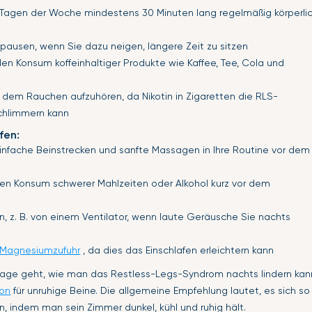
Tagen der Woche mindestens 30 Minuten lang regelmäßig körperli
ausen, wenn Sie dazu neigen, längere Zeit zu sitzen
en Konsum koffeinhaltiger Produkte wie Kaffee, Tee, Cola und
 dem Rauchen aufzuhören, da Nikotin in Zigaretten die RLS-
hlimmern kann
fen:
einfache Beinstrecken und sanfte Massagen in Ihre Routine vor dem
en Konsum schwerer Mahlzeiten oder Alkohol kurz vor dem
, z. B. von einem Ventilator, wenn laute Geräusche Sie nachts
Magnesiumzufuhr
, da dies das Einschlafen erleichtern kann
age geht, wie man das Restless-Legs-Syndrom nachts lindern kann
ion
für unruhige Beine. Die allgemeine Empfehlung lautet, es sich 
, indem man sein Zimmer dunkel, kühl und ruhig hält.