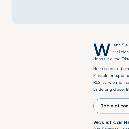
W
enn Sie
viellei
denn für diese Erk
Heizkissen sind ei
Muskeln entspanne
RLS ist, wie man 
Linderung dieser 
Table of con
Was ist das R