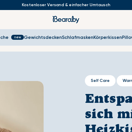
Kostenloser Versand & einfacher Umtausch
sche
Gewichtsdecken
Schlafmasken
Körperkissen
Pill
Self Care
War
Entspa
sich m
Heizki