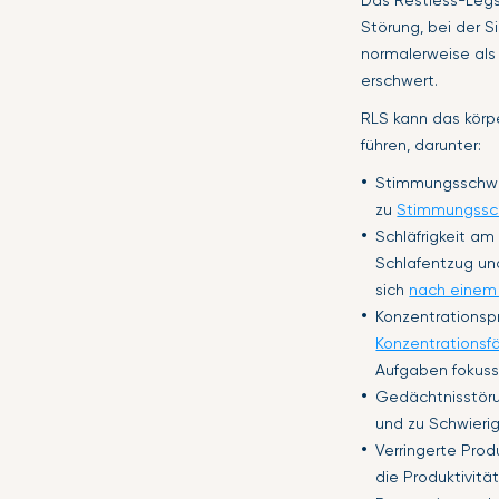
Das Restless-Legs
Störung, bei der S
normalerweise als 
erschwert.
RLS kann das körp
führen, darunter:
Stimmungsschwa
zu
Stimmungss
Schläfrigkeit am
Schlafentzug und
sich
nach einem
Konzentrationsp
Konzentrationsfä
Aufgaben fokussi
Gedächtnisstöru
und zu Schwieri
Verringerte Pro
die Produktivitä