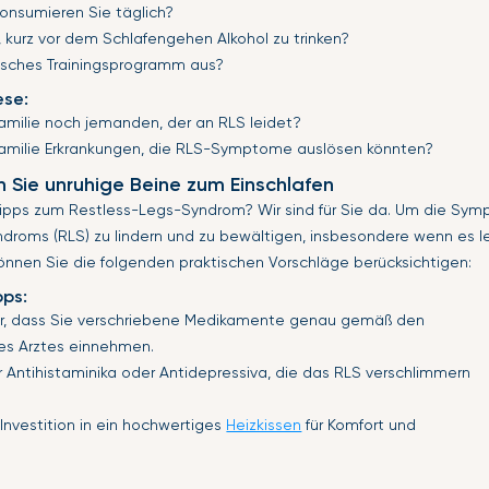
onsumieren Sie täglich?
 kurz vor dem Schlafengehen Alkohol zu trinken?
pisches Trainingsprogramm aus?
se:
 Familie noch jemanden, der an RLS leidet?
r Familie Erkrankungen, die RLS-Symptome auslösen könnten?
 Sie unruhige Beine zum Einschlafen
ipps zum Restless-Legs-Syndrom? Wir sind für Sie da. Um die Sy
droms (RLS) zu lindern und zu bewältigen, insbesondere wenn es le
können Sie die folgenden praktischen Vorschläge berücksichtigen:
pps:
her, dass Sie verschriebene Medikamente genau gemäß den
es Arztes einnehmen.
r Antihistaminika oder Antidepressiva, die das RLS verschlimmern
Investition in ein hochwertiges
Heizkissen
für Komfort und