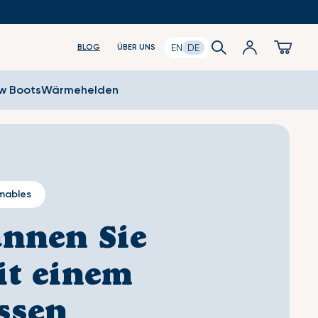
Search
Anmeldung
Cart
EN
DE
BLOG
ÜBER UNS
ow Boots
Wärmehelden
mables
nnen Sie
it einem
ssen