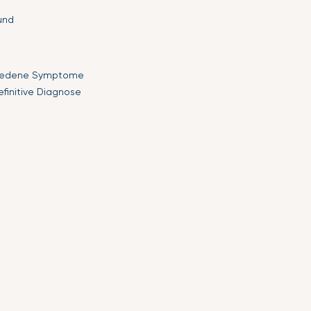
und
chiedene Symptome
efinitive Diagnose