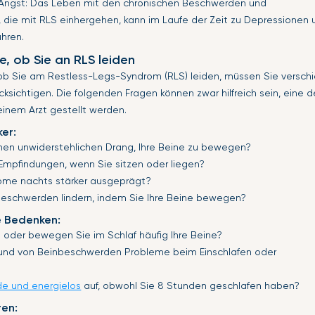
Angst: Das Leben mit den chronischen Beschwerden und
 die mit RLS einhergehen, kann im Laufe der Zeit zu Depressionen 
ühren.
e, ob Sie an RLS leiden
 ob Sie am Restless-Legs-Syndrom (RLS) leiden, müssen Sie vers
ksichtigen. Die folgenden Fragen können zwar hilfreich sein, eine d
einem Arzt gestellt werden.
er:
inen unwiderstehlichen Drang, Ihre Beine zu bewegen?
Empfindungen, wenn Sie sitzen oder liegen?
ome nachts stärker ausgeprägt?
Beschwerden lindern, indem Sie Ihre Beine bewegen?
 Bedenken:
n oder bewegen Sie im Schlaf häufig Ihre Beine?
und von Beinbeschwerden Probleme beim Einschlafen oder
e und energielos
auf, obwohl Sie 8 Stunden geschlafen haben?
ren: