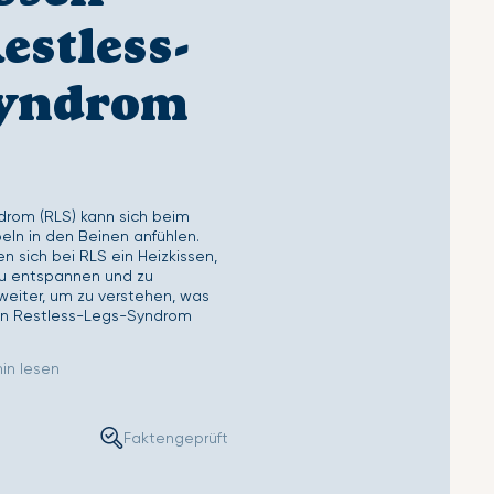
ettlaken
Second Skin Kissenbezug
estless-
Syndrom
rom (RLS) kann sich beim
beln in den Beinen anfühlen.
 sich bei RLS ein Heizkissen,
h zu entspannen und zu
weiter, um zu verstehen, was
an Restless-Legs-Syndrom
in lesen
Faktengeprüft