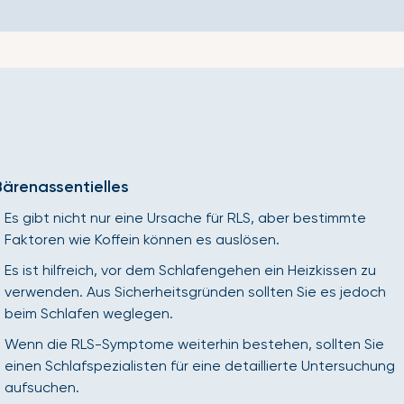
teilen
neues
Twitter
neues
Pinterest
neues
Fenster.
Fenster.
Fenster.
Bärenassentielles
Es gibt nicht nur eine Ursache für RLS, aber bestimmte
Faktoren wie Koffein können es auslösen.
Es ist hilfreich, vor dem Schlafengehen ein Heizkissen zu
verwenden. Aus Sicherheitsgründen sollten Sie es jedoch
beim Schlafen weglegen.
Wenn die RLS-Symptome weiterhin bestehen, sollten Sie
einen Schlafspezialisten für eine detaillierte Untersuchung
aufsuchen.