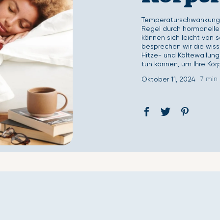
Second Skin Deckenbezug-Set
Second Skin Spannb
Temperaturschwankunge
Regel durch hormonelle
können sich leicht von s
besprechen wir die wiss
Hitze- und Kältewallung
tun können, um Ihre Kör
7 min
Oktober 11, 2024
Auf
Öffnet
Tweet
Öffnet
Pin
Öffnet
Facebook
ein
auf
ein
auf
ein
teilen
neues
Twitter
neues
Pinterest
neues
Fenster.
Fenster.
Fenster.