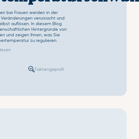
ettlaken
Second Skin Kissenbezug
n bei Frauen werden in der
 Veränderungen verursacht und
elbst auflösen. In diesem Blog
enschaftlichen Hintergründe von
en und zeigen Ihnen, was Sie
pertemperatur zu regulieren.
 lesen
Faktengeprüft