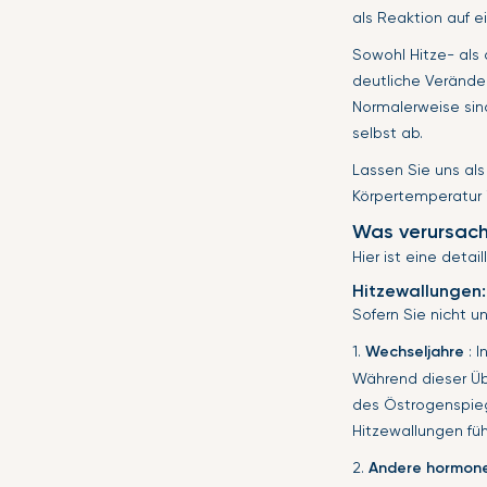
als Reaktion auf e
Sowohl Hitze- als
deutliche Verände
Normalerweise sin
selbst ab.
Lassen Sie uns al
Körpertemperatur i
Was verursach
Hier ist eine deta
Hitzewallungen:
Sofern Sie nicht u
1.
Wechseljahre
: 
Während dieser Üb
des Östrogenspieg
Hitzewallungen füh
2.
Andere hormone