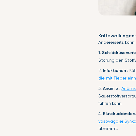
Kältewallungen:
Andererseits kann
1.
Schilddrüsenunt
Störung den Stoff
2.
Infektionen
: Kä
die mit Fieber ei
3.
Anämie
:
Anämi
Sauerstoffversorg
führen kann.
4.
Blutdruckänder
vasovagaler Synk
abnimmt.