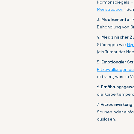
Hormonspiegels –
Menstruation
, Sch
3.
Medikamente
: 
Behandlung von B
4.
Medizinischer Z
Störungen wie
Hyp
(ein Tumor der Neb
5.
Emotionaler Str
Hitzewallungen au
aktiviert, was zu 
6.
Ernährungsgew
die Körpertempera
7.
Hitzeeinwirkung
Saunen oder einfa
auslösen.