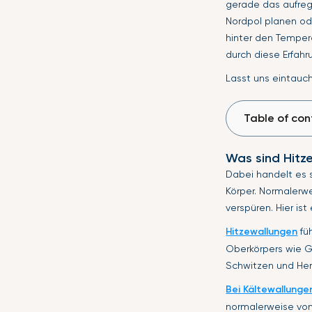
gerade das aufreg
Nordpol planen od
hinter den Temper
durch diese Erfahr
Lasst uns eintauc
Table of con
Was sind Hitz
Dabei handelt es s
Körper. Normalerwe
verspüren. Hier ist
Hitzewallungen
fü
Oberkörpers wie Ge
Schwitzen und Her
Bei Kältewallunge
normalerweise von