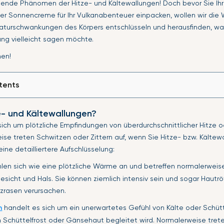
ende Phänomen der Hitze- und Kältewallungen! Doch bevor Sie Ih
er Sonnencreme für Ihr Vulkanabenteuer einpacken, wollen wir die
aturschwankungen des Körpers entschlüsseln und herausfinden, was
ung vielleicht sagen möchte.
hen!
tents
e- und Kältewallungen?
ich um plötzliche Empfindungen von überdurchschnittlicher Hitze od
ise treten Schwitzen oder Zittern auf, wenn Sie Hitze- bzw. Kältew
 eine detailliertere Aufschlüsselung:
hlen sich wie eine plötzliche Wärme an und betreffen normalerweis
sicht und Hals. Sie können ziemlich intensiv sein und sogar Hautrö
zrasen verursachen.
n
handelt es sich um ein unerwartetes Gefühl von Kälte oder Schütt
 Schüttelfrost oder Gänsehaut begleitet wird. Normalerweise tret