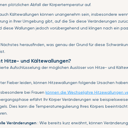
inen plötzlichen Abfall der Körpertemperatur auf.
 auch Kältewallungen können unangenehm sein, insbesondere wenn
rung in Ihrer Umgebung gibt, auf die Sie diese Veränderungen zurü
d diese Wallungen jedoch vorübergehend und klingen nach ein pa
s Nächstes herausfinden, was genau der Grund für diese Schwanku
st.
t Hitze- und Kältewallungen?
illierte Aufschlüsselung der möglichen Auslöser von Hitze- und Kälte
nter Fieber leiden, können Hitzewallungen folgende Ursachen haben
Insbesondere bei Frauen
können die Wechseljahre Hitzewallungen v
ergangsphase erfährt Ihr Körper Veränderungen wie beispielsweis
els. Dies kann die Temperaturregulierung Ihres Körpers beeinträch
ren.
lle Veränderungen
: Wie bereits kurz erwähnt, können Veränderun