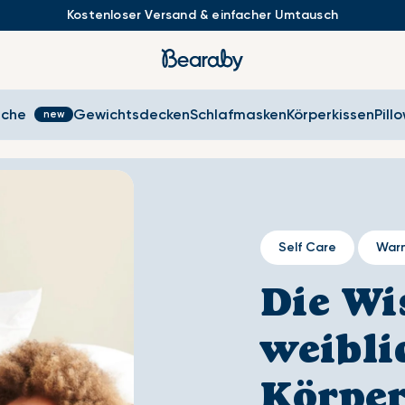
Kostenloser Versand & einfacher Umtausch
sche
Gewichtsdecken
Schlafmasken
Körperkissen
Pill
Self Care
War
Die Wi
weibli
Körpe