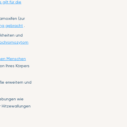
 gilt für die
amoxifen (zur
ung gebracht
.
nkheiten und
ochromozytom
chen Menschen
on Ihres Körpers
ße erweitern und
mgebungen wie
r Hitzewallungen