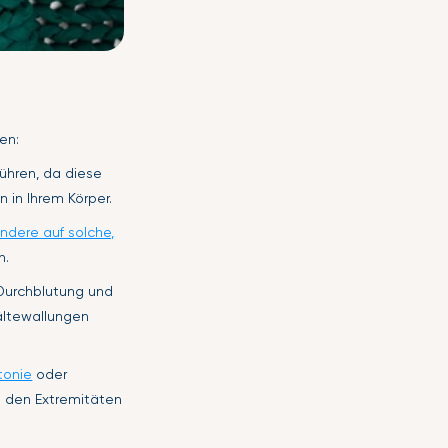
en:
führen, da diese
 in Ihrem Körper.
ndere auf solche,
n.
 Durchblutung und
ältewallungen
tonie
oder
u den Extremitäten