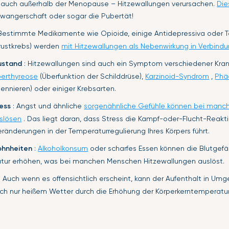
 auch außerhalb der Menopause – Hitzewallungen verursachen.
Dies
wangerschaft oder sogar die Pubertät!
Bestimmte Medikamente wie Opioide, einige Antidepressiva oder T
rustkrebs) werden
mit Hitzewallungen als Nebenwirkung in Verbind
ustand
: Hitzewallungen sind auch ein Symptom verschiedener Kra
erthyreose
(Überfunktion der Schilddrüse),
Karzinoid-Syndrom
,
Phä
ennieren) oder einiger Krebsarten.
ess
: Angst und ähnliche
sorgenähnliche Gefühle können bei man
slösen
. Das liegt daran, dass Stress die Kampf-oder-Flucht-Reakti
Veränderungen in der Temperaturregulierung Ihres Körpers führt.
ohnheiten
:
Alkoholkonsum
oder scharfes Essen können die Blutgefä
tur erhöhen, was bei manchen Menschen Hitzewallungen auslöst.
: Auch wenn es offensichtlich erscheint, kann der Aufenthalt in U
ch nur heißem Wetter durch die Erhöhung der Körperkerntemperatu