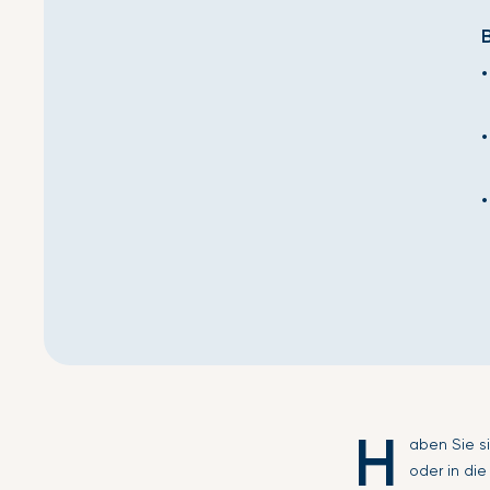
H
aben Sie s
oder in die