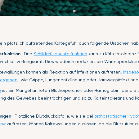
 ein plötzlich auftretendes Kältegefühl auch folgende Ursachen hab
erfunktion
: Eine
Schilddrüsenunterfunktion
kann zu Kälteintoleranz 
wechsel verlangsamt. Dies wiederum reduziert die Wärmeproduktion
ltewallungen können als Reaktion auf Infektionen auftreten,
insbeso
nhergehen
, wie Grippe, Lungenentzündung oder Harnwegsinfektione
e
ist ein Mangel an roten Blutkörperchen oder Hämoglobin, der die
ung des Gewebes beeinträchtigen und so zu Kälteintoleranz und K
ungen
: Plötzliche Blutdruckabfälle, wie sie bei
orthostatischer Hypo
ope
auftreten, können Kältewallungen auslösen, da die Blutzufuhr z