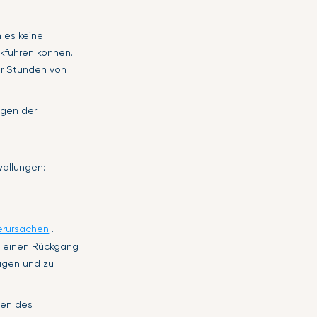
 es keine
ckführen können.
ar Stunden von
ngen der
wallungen:
:
erursachen
.
e einen Rückgang
tigen und zu
gen des