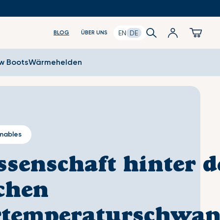
Search
Anmeldung
Cart
EN
DE
BLOG
ÜBER UNS
ow Boots
Wärmehelden
mables
ssenschaft hinter 
chen
rtemperaturschwa