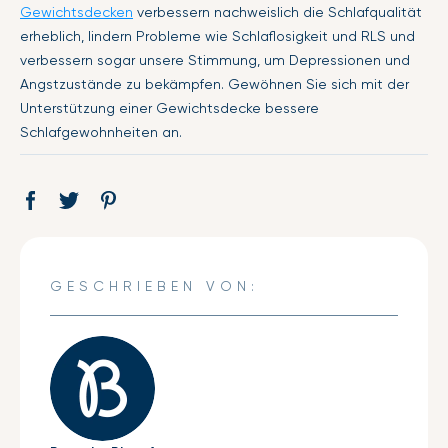
Gewichtsdecken
verbessern nachweislich die Schlafqualität
erheblich, lindern Probleme wie Schlaflosigkeit und RLS und
verbessern sogar unsere Stimmung, um Depressionen und
Angstzustände zu bekämpfen. Gewöhnen Sie sich mit der
Unterstützung einer Gewichtsdecke bessere
Schlafgewohnheiten an.
Auf
Öffnet
Tweet
Öffnet
Pin
Öffnet
Facebook
ein
auf
ein
auf
ein
teilen
neues
Twitter
neues
Pinterest
neues
Fenster.
Fenster.
Fenster.
GESCHRIEBEN VON: