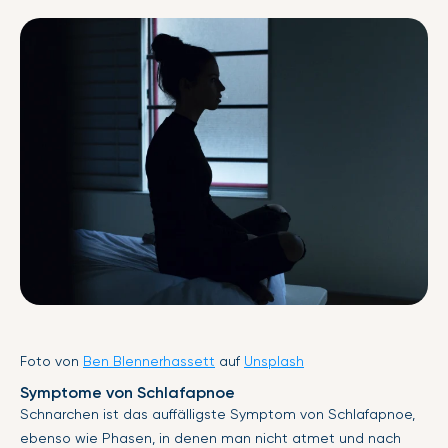
Foto von
Ben Blennerhassett
auf
Unsplash
Symptome von Schlafapnoe
Schnarchen ist das auffälligste Symptom von Schlafapnoe,
ebenso wie Phasen, in denen man nicht atmet und nach