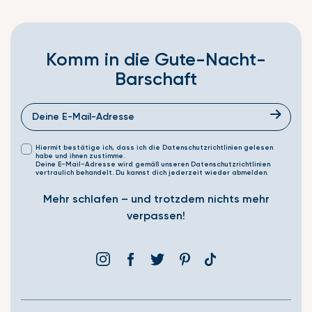
Komm in die Gute-Nacht-
Barschaft
Hiermit bestätige ich, dass ich die Datenschutzrichtlinien gelesen
habe und ihnen zustimme.
Deine E-Mail-Adresse wird gemäß unseren Datenschutzrichtlinien
vertraulich behandelt. Du kannst dich jederzeit wieder abmelden.
Mehr schlafen – und trotzdem nichts mehr
verpassen!
Instagram
Facebook
Þjórsárden
Pinterest
Translation
missing:
de.general.social.link