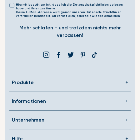
Hiermit bestätige ich, dass ich die Datenschutzrichtlinien gelesen
habe und ihnen zustimme.
Deine E-Mail-Adresse wird gemäß unseren Datenschutzrichtlinien
vertraulich behandelt. Du kannst dich jederzeit wieder abmelden.
Mehr schlafen – und trotzdem nichts mehr
verpassen!
Instagram
Facebook
Þjórsárden
Pinterest
Translation
missing:
de.general.social.link
Produkte
Informationen
Unternehmen
Hilfe