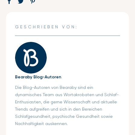
Auf
Öffnet
Tweet
Öffnet
Pin
Öffnet
Facebook
ein
auf
ein
auf
ein
teilen
neues
Twitter
neues
Pinterest
neues
Fenster.
Fenster.
Fenster.
GESCHRIEBEN VON:
Bearaby Blog-Autoren
Die Blog-Autoren von Bearaby sind ein
dynamisches Team aus Wortakrobaten und Schlaf-
Enthusiasten, die gerne Wissenschaft und aktuelle
Trends aufgreifen und sich in den Bereichen
Schlafgesundheit, psychische Gesundheit sowie
Nachhaltigkeit auskennen.