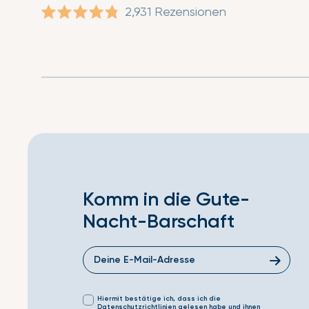
2,931
Rezensionen
Mit
4.8
von
5
Sternen
bewertet
Komm in die Gute-
Nacht-Barschaft
Hiermit bestätige ich, dass ich die
Datenschutzrichtlinien gelesen habe und ihnen