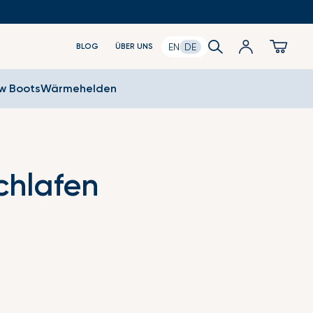
Search
Anmeldung
Cart
EN
DE
BLOG
ÜBER UNS
ow Boots
Wärmehelden
chlafen