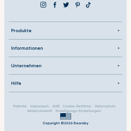
Instagram
Facebook
Þjórsárden
Pinterest
Translation
missing:
de.general.social.link
Produkte
Informationen
Unternehmen
Hilfe
Patente
Impressum
AGB
Cookie-Richtlinie
Datenschutz
Widerrufsrecht
Einwilligungs-Einstellungen
Copyright ©2026 Bearaby