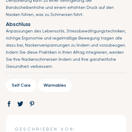
Dehydrierung kann zu einer Verringerung der
Bandscheibenhöhe und einem erhöhten Druck auf den
Nacken führen, was zu Schmerzen führt.
Abschluss
Anpassungen des Lebensstils, Stressbewältigungstechniken,
richtige Ergonomie und regelmäßige Bewegung tragen alle
dazu bei, Nackenverspannungen zu lindern und vorzubeugen.
Indem Sie diese Praktiken in Ihren Alltag integrieren, werden
Sie Ihre Nackenschmerzen lindern und Ihre ganzheitliche
Gesundheit verbessern.
Self Care
Warmables
Auf
Öffnet
Tweet
Öffnet
Pin
Öffnet
Facebook
ein
auf
ein
auf
ein
teilen
neues
Twitter
neues
Pinterest
neues
Fenster.
Fenster.
Fenster.
GESCHRIEBEN VON: