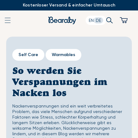
Zum
Kostenloser Versand & einfacher Umtausch
Inhalt
springen
Search
Cart
EN
DE
Self Care
Warmables
So werden Sie
Verspannungen im
Nacken los
Nackenverspannungen sind ein weit verbreitetes
Problem, das viele Menschen aufgrund verschiedener
Faktoren wie Stress, schlechter Körperhaltung und
langem Sitzen erleben. Glücklicherweise gibt es
wirksame Möglichkeiten, Nackenverspannungen zu
lindern, und in diesem Blog werden wir mehrere