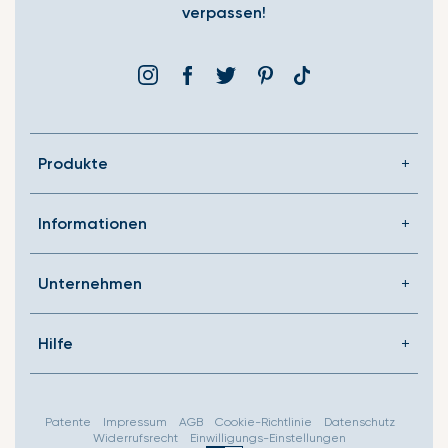
verpassen!
Instagram
Facebook
Þjórsárden
Pinterest
Translation
missing:
de.general.social.link
Produkte
Informationen
Unternehmen
Hilfe
Patente
Impressum
AGB
Cookie-Richtlinie
Datenschutz
Widerrufsrecht
Einwilligungs-Einstellungen