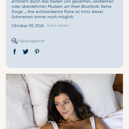
entsteht durch das Reißen von gezerrten, verdrehten
oder überdehnten Muskeln um Ihren Brustkorb. Keine
Sorge … Ihre wohlverdiente Ruhe ist trotz dieser
Schmerzen immer noch möglich.
6 min lesen
Oktober 09, 2024
Faktengeprüft
Auf
Öffnet
Tweet
Öffnet
Pin
Öffnet
Facebook
ein
auf
ein
auf
ein
teilen
neues
Twitter
neues
Pinterest
neues
Fenster.
Fenster.
Fenster.