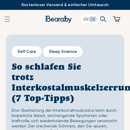
Zum
Kostenloser Versand & einfacher Umtausch
Inhalt
springen
Search
Cart
EN
DE
Self Care
Sleep Science
So schlafen Sie
trotz
Interkostalmuskelzerru
(7 Top-Tipps)
Eine Überlastung der Interkostalmuskulatur kann durch
körperliche Arbeit, anstrengende Sportarten oder
kraftvolle, sich wiederholende Bewegungen verursacht
werden. Der stechende Schmerz, den Sie spüren,