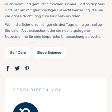
auch warm und gemütlich machen. Unsere Cotton Nappers
sind Decken mit gleichmäßiger Gewichtsverteilung, die Sie
die ganze Nacht lang zum Kuscheln einladen.
Wenn die Schmerzen länger als drei Tage anhalten, sollten
Sie einen Arzt aufsuchen oder die nächstgelegene
Notaufnahme für eine körperliche Untersuchung aufsuchen.
Self Care
Sleep Science
Auf
Öffnet
Tweet
Öffnet
Pin
Öffnet
Facebook
ein
auf
ein
auf
ein
teilen
neues
Twitter
neues
Pinterest
neues
Fenster.
Fenster.
Fenster.
GESCHRIEBEN VON: