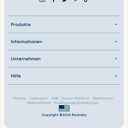
missing:
de.general.social.link
Produkte
Informationen
Unternehmen
Hilfe
Patente
Impressum
AGB
Cookie-Richtlinie
Datenschutz
Widerrufsrecht
Einwilligungs-Einstellungen
Copyright ©2026 Bearaby