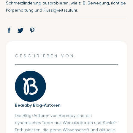
Schmerzlinderung ausprobieren, wie z. B. Bewegung, richtige
Körperhaltung und Flüssigkeitszufuhr.
Auf
Öffnet
Tweet
Öffnet
Pin
Öffnet
Facebook
ein
auf
ein
auf
ein
teilen
neues
Twitter
neues
Pinterest
neues
Fenster.
Fenster.
Fenster.
GESCHRIEBEN VON:
Bearaby Blog-Autoren
Die Blog-Autoren von Bearaby sind ein
dynamisches Team aus Wortakrobaten und Schlaf-
Enthusiasten, die gerne Wissenschaft und aktuelle