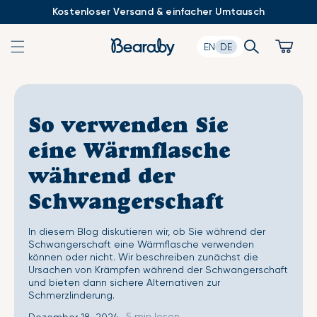
Zum
Kostenloser Versand & einfacher Umtausch
Inhalt
springen
Search
Cart
EN
DE
So verwenden Sie
eine Wärmflasche
während der
Schwangerschaft
In diesem Blog diskutieren wir, ob Sie während der
Schwangerschaft eine Wärmflasche verwenden
können oder nicht. Wir beschreiben zunächst die
Ursachen von Krämpfen während der Schwangerschaft
und bieten dann sichere Alternativen zur
Schmerzlinderung.
5 min lesen
Dezember 18, 2024