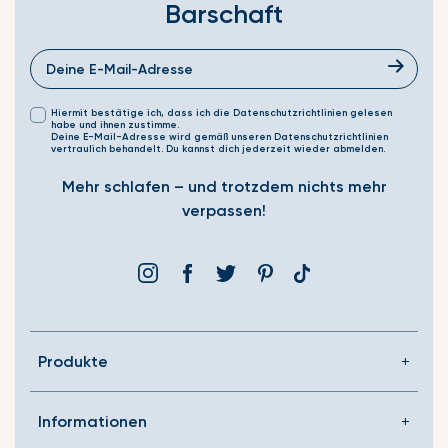
Barschaft
Hiermit bestätige ich, dass ich die Datenschutzrichtlinien gelesen
habe und ihnen zustimme.
Deine E-Mail-Adresse wird gemäß unseren Datenschutzrichtlinien
vertraulich behandelt. Du kannst dich jederzeit wieder abmelden.
Mehr schlafen – und trotzdem nichts mehr
verpassen!
Instagram
Facebook
Þjórsárden
Pinterest
Translation
missing:
de.general.social.link
Produkte
Informationen