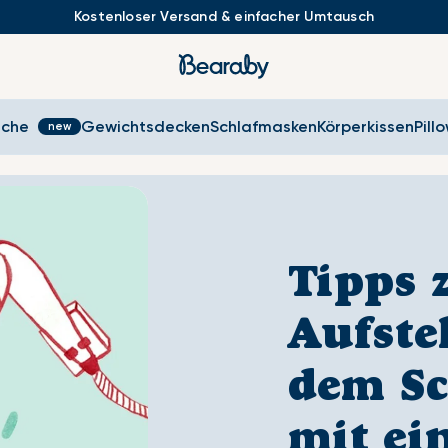
Kostenloser Versand & einfacher Umtausch
sche
Gewichtsdecken
Schlafmasken
Körperkissen
Pill
Tipps
Aufste
dem Sc
mit ei