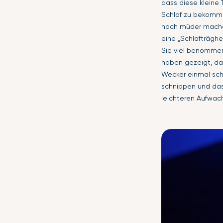
dass diese kleine 
Schlaf zu bekomme
noch müder mache
eine „Schlafträghei
Sie viel benommen
haben gezeigt, das
Wecker einmal schl
schnippen und das
leichteren Aufwach