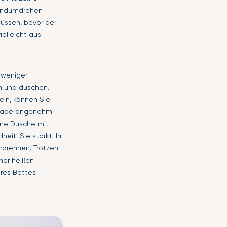
Handumdrehen
üssen, bevor der
ielleicht aus
 weniger
n und duschen.
ein, können Sie
gerade angenehm
Eine Dusche mit
eit. Sie stärkt Ihr
rbrennen. Trotzen
iner heißen
hres Bettes