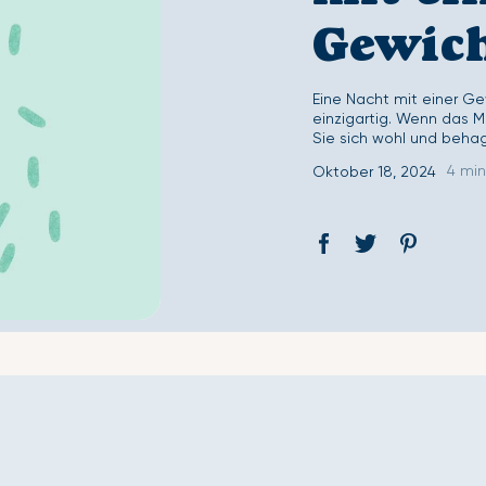
Second Skin Deckenbezug-Set
Second Skin Spannb
Gewic
Eine Nacht mit einer Ge
einzigartig. Wenn das Mo
Sie sich wohl und behag
4 min
Oktober 18, 2024
Auf
Öffnet
Tweet
Öffnet
Pin
Öffnet
Facebook
ein
auf
ein
auf
ein
teilen
neues
Twitter
neues
Pinterest
neues
Fenster.
Fenster.
Fenster.