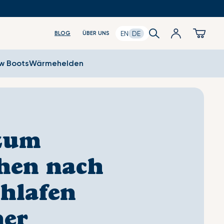
Search
Anmeldung
Cart
EN
DE
BLOG
ÜBER UNS
ow Boots
Wärmehelden
 zum
hen nach
hlafen
ner