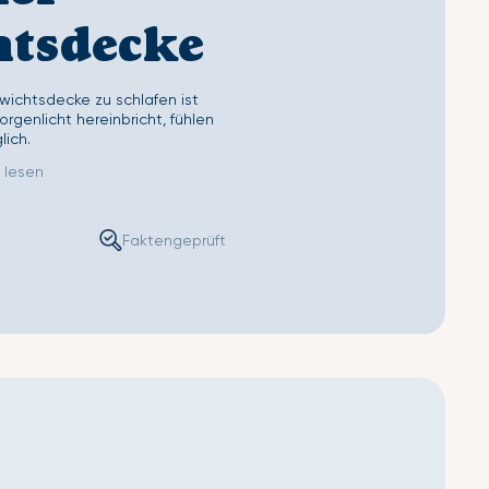
ettlaken
Second Skin Kissenbezug
htsdecke
wichtsdecke zu schlafen ist
rgenlicht hereinbricht, fühlen
lich.
 lesen
Faktengeprüft