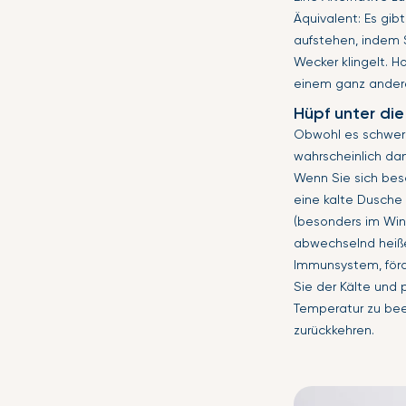
Äquivalent: Es gi
aufstehen, indem
Wecker klingelt. H
einem ganz ander
Hüpf unter di
Obwohl es schwer i
wahrscheinlich da
Wenn Sie sich beso
eine kalte Dusche
(besonders im Wint
abwechselnd heißen
Immunsystem, förd
Sie der Kälte und 
Temperatur zu bee
zurückkehren.