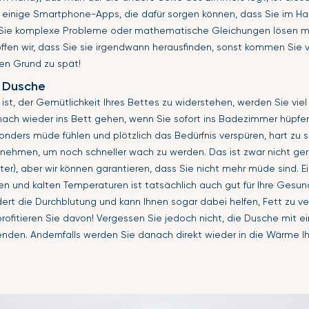
bt einige Smartphone-Apps, die dafür sorgen können, dass Sie im 
 Sie komplexe Probleme oder mathematische Gleichungen lösen m
offen wir, dass Sie sie irgendwann herausfinden, sonst kommen Sie v
en Grund zu spät!
e Dusche
st, der Gemütlichkeit Ihres Bettes zu widerstehen, werden Sie viel
nach wieder ins Bett gehen, wenn Sie sofort ins Badezimmer hüpfe
nders müde fühlen und plötzlich das Bedürfnis verspüren, hart zu s
 nehmen, um noch schneller wach zu werden. Das ist zwar nicht 
er), aber wir können garantieren, dass Sie nicht mehr müde sind. 
 und kalten Temperaturen ist tatsächlich auch gut für Ihre Gesundh
ert die Durchblutung und kann Ihnen sogar dabei helfen, Fett zu ve
profitieren Sie davon! Vergessen Sie jedoch nicht, die Dusche mit e
nden. Andernfalls werden Sie danach direkt wieder in die Wärme I