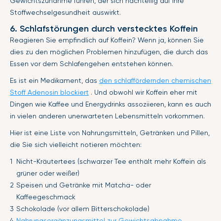
Gewichtszunahme führen, der sich nachteilig auf Ihre
Stoffwechselgesundheit auswirkt.
6. Schlafstörungen durch verstecktes Koffein
Reagieren Sie empfindlich auf Koffein? Wenn ja, können Sie
dies zu den möglichen Problemen hinzufügen, die durch das
Essen vor dem Schlafengehen entstehen können.
Es ist ein Medikament, das
den schlaffördernden chemischen
Stoff Adenosin blockiert
. Und obwohl wir Koffein eher mit
Dingen wie Kaffee und Energydrinks assoziieren, kann es auch
in vielen anderen unerwarteten Lebensmitteln vorkommen.
Hier ist eine Liste von Nahrungsmitteln, Getränken und Pillen,
die Sie sich vielleicht notieren möchten:
Nicht-Kräutertees (schwarzer Tee enthält mehr Koffein als
grüner oder weißer)
Speisen und Getränke mit Matcha- oder
Kaffeegeschmack
Schokolade (vor allem Bitterschokolade)
Nahrungsergänzungsmittel zur Gewichtsabnahme