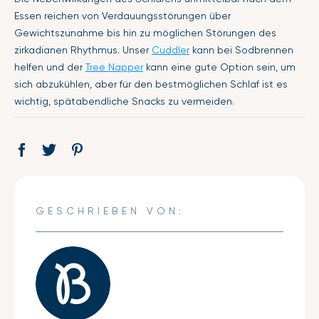
Essen reichen von Verdauungsstörungen über
Gewichtszunahme bis hin zu möglichen Störungen des
zirkadianen Rhythmus. Unser
Cuddler
kann bei Sodbrennen
helfen und der
Tree Napper
kann eine gute Option sein, um
sich abzukühlen, aber für den bestmöglichen Schlaf ist es
wichtig, spätabendliche Snacks zu vermeiden.
Auf
Öffnet
Tweet
Öffnet
Pin
Öffnet
Facebook
ein
auf
ein
auf
ein
teilen
neues
Twitter
neues
Pinterest
neues
Fenster.
Fenster.
Fenster.
GESCHRIEBEN VON: