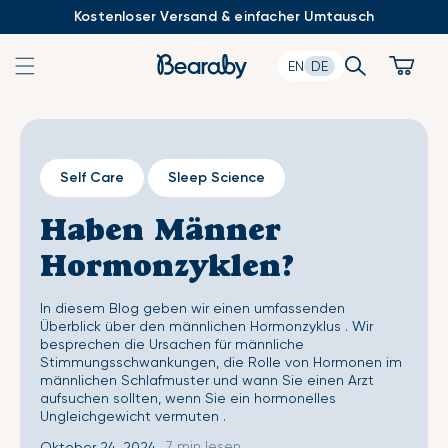
Zum
Kostenloser Versand & einfacher Umtausch
Inhalt
springen
Search
Cart
EN
DE
Self Care
Sleep Science
Haben Männer
Hormonzyklen?
In diesem Blog geben wir einen umfassenden
Überblick über den männlichen Hormonzyklus . Wir
besprechen die Ursachen für männliche
Stimmungsschwankungen, die Rolle von Hormonen im
männlichen Schlafmuster und wann Sie einen Arzt
aufsuchen sollten, wenn Sie ein hormonelles
Ungleichgewicht vermuten .
7 min lesen
Oktober 24, 2024