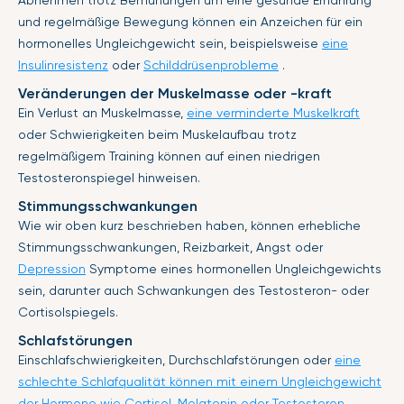
Abnehmen trotz Bemühungen um eine gesunde Ernährung
und regelmäßige Bewegung können ein Anzeichen für ein
hormonelles Ungleichgewicht sein, beispielsweise
eine
Insulinresistenz
oder
Schilddrüsenprobleme
.
Veränderungen der Muskelmasse oder -kraft
Ein Verlust an Muskelmasse,
eine verminderte Muskelkraft
oder Schwierigkeiten beim Muskelaufbau trotz
regelmäßigem Training können auf einen niedrigen
Testosteronspiegel hinweisen.
Stimmungsschwankungen
Wie wir oben kurz beschrieben haben, können erhebliche
Stimmungsschwankungen, Reizbarkeit, Angst oder
Depression
Symptome eines hormonellen Ungleichgewichts
sein, darunter auch Schwankungen des Testosteron- oder
Cortisolspiegels.
Schlafstörungen
Einschlafschwierigkeiten, Durchschlafstörungen oder
eine
schlechte Schlafqualität können mit einem Ungleichgewicht
der Hormone wie Cortisol, Melatonin oder Testosteron