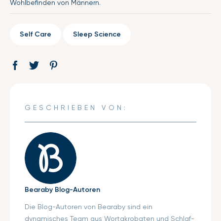
Wohlbefinden von Männern.
Self Care
Sleep Science
Auf
Öffnet
Tweet
Öffnet
Pin
Öffnet
Facebook
ein
auf
ein
auf
ein
teilen
neues
Twitter
neues
Pinterest
neues
Fenster.
Fenster.
Fenster.
GESCHRIEBEN VON:
Bearaby Blog-Autoren
Die Blog-Autoren von Bearaby sind ein
dynamisches Team aus Wortakrobaten und Schlaf-