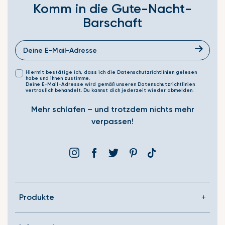
Komm in die Gute-Nacht-
Barschaft
Hiermit bestätige ich, dass ich die Datenschutzrichtlinien gelesen
habe und ihnen zustimme.
Deine E-Mail-Adresse wird gemäß unseren Datenschutzrichtlinien
vertraulich behandelt. Du kannst dich jederzeit wieder abmelden.
Mehr schlafen – und trotzdem nichts mehr
verpassen!
Instagram
Facebook
Þjórsárden
Pinterest
Translation
missing:
de.general.social.link
Produkte