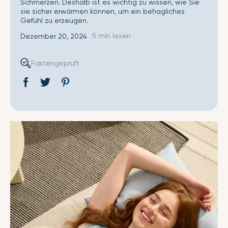
Schmerzen. Deshalb ist es wichtig zu wissen, wie Sie
sie sicher erwärmen können, um ein behagliches
Gefühl zu erzeugen.
5 min lesen
Dezember 20, 2024
Faktengeprüft
Auf
Öffnet
Tweet
Öffnet
Pin
Öffnet
Facebook
ein
auf
ein
auf
ein
teilen
neues
Twitter
neues
Pinterest
neues
Fenster.
Fenster.
Fenster.