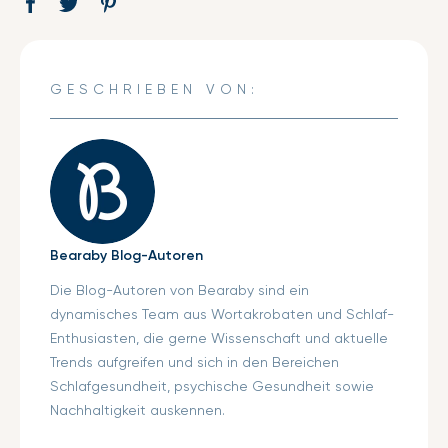
Auf
Öffnet
Tweet
Öffnet
Pin
Öffnet
Facebook
ein
auf
ein
auf
ein
teilen
neues
Twitter
neues
Pinterest
neues
Fenster.
Fenster.
Fenster.
GESCHRIEBEN VON:
Bearaby Blog-Autoren
Die Blog-Autoren von Bearaby sind ein
dynamisches Team aus Wortakrobaten und Schlaf-
Enthusiasten, die gerne Wissenschaft und aktuelle
Trends aufgreifen und sich in den Bereichen
Schlafgesundheit, psychische Gesundheit sowie
Nachhaltigkeit auskennen.