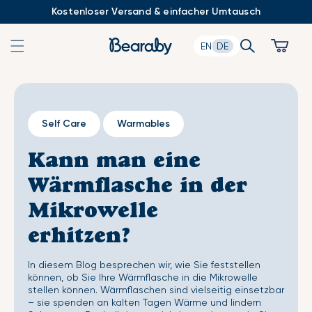
Zum
Kostenloser Versand & einfacher Umtausch
Inhalt
springen
Search
Cart
EN
DE
Self Care
Warmables
Kann man eine
Wärmflasche in der
Mikrowelle
erhitzen?
In diesem Blog besprechen wir, wie Sie feststellen
können, ob Sie Ihre Wärmflasche in die Mikrowelle
stellen können. Wärmflaschen sind vielseitig einsetzbar
– sie spenden an kalten Tagen Wärme und lindern