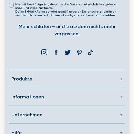
Hiermit bestätige ich, dass ich die Datenschutzrichtlinien gelesen
habe und ihnen zustimme.
Deine E-Mail-Adresse wird gemäß unseren Datenschutzrichtlinien
vertraulich behandelt. Du kannst dich jederzeit wieder abmelden.
Mehr schlafen – und trotzdem nichts mehr
verpassen!
Instagram
Facebook
Þjórsárden
Pinterest
Translation
missing:
de.general.social.link
Produkte
Informationen
Unternehmen
Hilfe