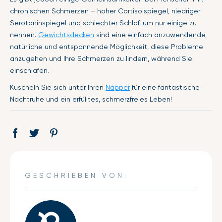
chronischen Schmerzen – hoher Cortisolspiegel, niedriger
Serotoninspiegel und schlechter Schlaf, um nur einige zu
nennen.
Gewichtsdecken
sind eine einfach anzuwendende,
natürliche und entspannende Möglichkeit, diese Probleme
anzugehen und Ihre Schmerzen zu lindern, während Sie
einschlafen.
Kuscheln Sie sich unter Ihren
Napper
für eine fantastische
Nachtruhe und ein erfülltes, schmerzfreies Leben!
Auf
Öffnet
Tweet
Öffnet
Pin
Öffnet
Facebook
ein
auf
ein
auf
ein
teilen
neues
Twitter
neues
Pinterest
neues
Fenster.
Fenster.
Fenster.
GESCHRIEBEN VON: