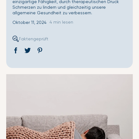
einzigartige Fähigkeit, durch therapeutischen Druck
Schmerzen zu lindern und gleichzeitig unsere
allgemeine Gesundheit zu verbessern.
4 min lesen
Oktober 11, 2024
Faktengeprüft
Auf
Öffnet
Tweet
Öffnet
Pin
Öffnet
Facebook
ein
auf
ein
auf
ein
teilen
neues
Twitter
neues
Pinterest
neues
Fenster.
Fenster.
Fenster.